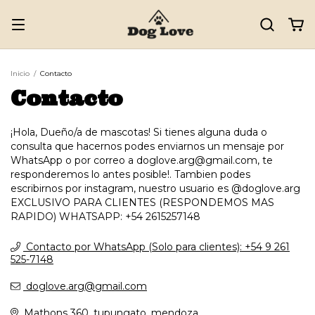
Inicio
/
Contacto
Contacto
¡Hola, Dueño/a de mascotas! Si tienes alguna duda o
consulta que hacernos podes enviarnos un mensaje por
WhatsApp o por correo a
doglove.arg@gmail.com
, te
responderemos lo antes posible!. Tambien podes
escribirnos por instagram, nuestro usuario es @doglove.arg
EXCLUSIVO PARA CLIENTES (RESPONDEMOS MAS
RAPIDO) WHATSAPP: +54 2615257148
Contacto por WhatsApp (Solo para clientes): +54 9 261
525-7148
doglove.arg@gmail.com
Mathons 360, tupungato, mendoza