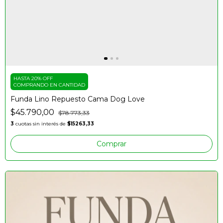
HASTA 20% OFF
COMPRANDO EN CANTIDAD
Funda Lino Repuesto Cama Dog Love
$45.790,00
$78.773,33
3
cuotas sin interés de
$15263,33
Comprar