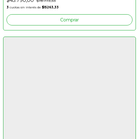
$45.790,00
$78.773,33
3
cuotas sin interés de
$15263,33
Comprar