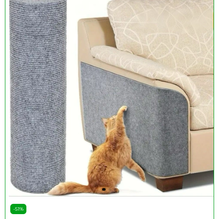
-
51
%