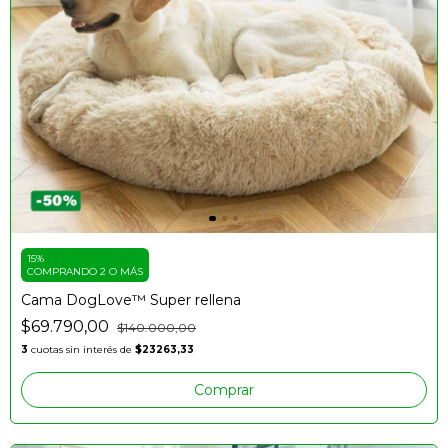
15%
COMPRANDO 2 O MÁS
Cama DogLove™️ Super rellena
$69.790,00
$140.000,00
3
cuotas sin interés de
$23263,33
Comprar