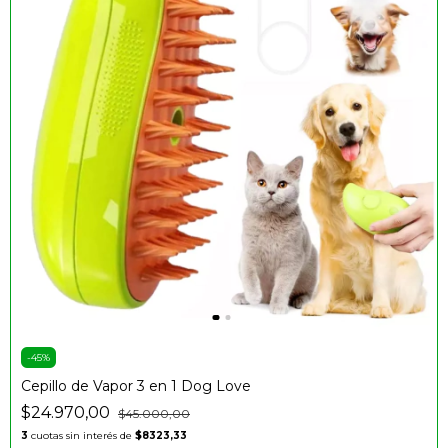
-
45
%
Cepillo de Vapor 3 en 1 Dog Love
$24.970,00
$45.000,00
3
cuotas sin interés de
$8323,33