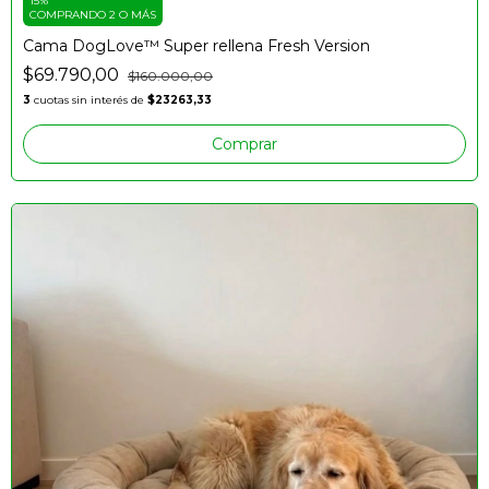
15%
COMPRANDO 2 O MÁS
Cama DogLove™️ Super rellena Fresh Version
$69.790,00
$160.000,00
3
cuotas sin interés de
$23263,33
Comprar