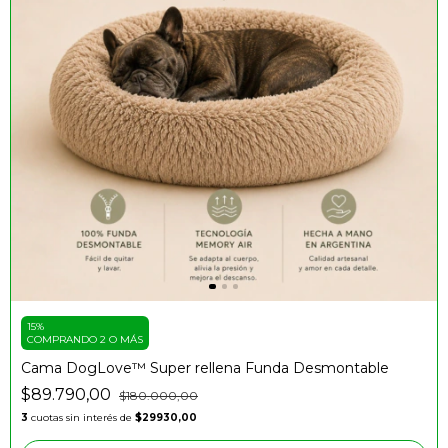
15%
COMPRANDO 2 O MÁS
Cama DogLove™️ Super rellena Funda Desmontable
$89.790,00
$180.000,00
3
cuotas sin interés de
$29930,00