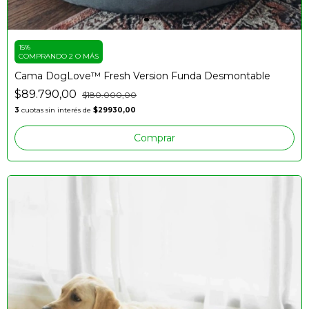
15%
COMPRANDO 2 O MÁS
Cama DogLove™️ Fresh Version Funda Desmontable
$89.790,00
$180.000,00
3
cuotas sin interés de
$29930,00
Comprar