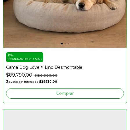
15%
COMPRANDO 2 O MÁS
Cama Dog Love™️ Lino Desmontable
$89.790,00
$180.000,00
3
cuotas sin interés de
$29930,00
Comprar