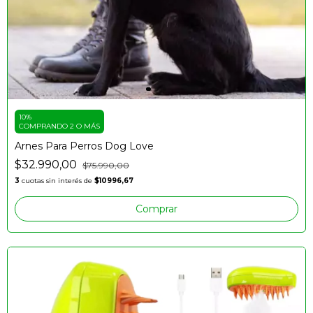
10%
COMPRANDO 2 O MÁS
Arnes Para Perros Dog Love
$32.990,00
$75.990,00
3
cuotas sin interés de
$10996,67
Comprar