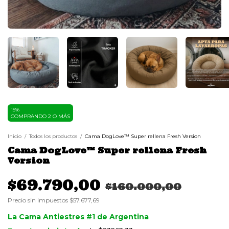
15%
COMPRANDO 2 O MÁS
Inicio
/
Todos los productos
/
Cama DogLove™️ Super rellena Fresh Version
Cama DogLove™️ Super rellena Fresh
Version
$69.790,00
$160.000,00
Precio sin impuestos
$57.677,69